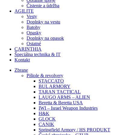
Obranné spreje
Čistenie a údržba
AGILITE
Vesty
Doplnky na vestu
Batohy
Opasky
Doplnky na opasok
Ostatné
CARINTHIA
Špeciálna technika & IT
Kontakt
Zbrane
Pištole & revolvery
STACCATO
BUL ARMORY
TARAN TACTICAL
LAUGO ARMS – ALIEN
Beretta & Beretta USA
IWI – Israel Weapon Industries
H&K
GLOCK
CANIK
Springfield Armory / HS PRODUKT