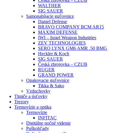
Česká zbrojovka – CZUB
WALTHER
SIG SAUER
Samonabíjacie guľovnice
Daniel Defense
BRAVO COMPANY BCM AR15
MAXIM DEFENSE
IWI – Israel Weapon Industries
ZEV TECHNOLOGIES
SERO LYNX GM6 AMR .50 BMG
Heckler & Koch
SIG SAUER
Česká zbrojovka – CZUB
RUGER
GRAND POWER
Opakovacie guľovnice
Tikka & Sako
Vzduchovky
Tlmiče a úsťovky
Trezory
Termovízie a optika
Termovízie
INFITAC
Digitálne nočné videnie
Puškohľady