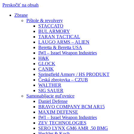
Preskočiť na obsah
Zbrane
Pištole & revolvery
STACCATO
BUL ARMORY
TARAN TACTICAL
LAUGO ARMS – ALIEN
Beretta & Beretta USA
IWI – Israel Weapon Industries
H&K
GLOCK
CANIK
Springfield Armory / HS PRODUKT
Česká zbrojovka – CZUB
WALTHER
SIG SAUER
Samonabíjacie guľovnice
Daniel Defense
BRAVO COMPANY BCM AR15
MAXIM DEFENSE
IWI – Israel Weapon Industries
ZEV TECHNOLOGIES
SERO LYNX GM6 AMR .50 BMG
Heckler & Koch