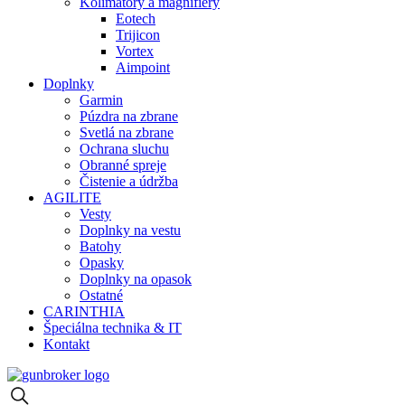
Kolimátory a magnifiery
Eotech
Trijicon
Vortex
Aimpoint
Doplnky
Garmin
Púzdra na zbrane
Svetlá na zbrane
Ochrana sluchu
Obranné spreje
Čistenie a údržba
AGILITE
Vesty
Doplnky na vestu
Batohy
Opasky
Doplnky na opasok
Ostatné
CARINTHIA
Špeciálna technika & IT
Kontakt