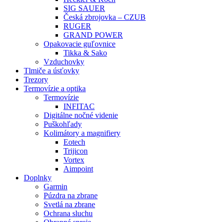
SIG SAUER
Česká zbrojovka – CZUB
RUGER
GRAND POWER
Opakovacie guľovnice
Tikka & Sako
Vzduchovky
Tlmiče a úsťovky
Trezory
Termovízie a optika
Termovízie
INFITAC
Digitálne nočné videnie
Puškohľady
Kolimátory a magnifiery
Eotech
Trijicon
Vortex
Aimpoint
Doplnky
Garmin
Púzdra na zbrane
Svetlá na zbrane
Ochrana sluchu