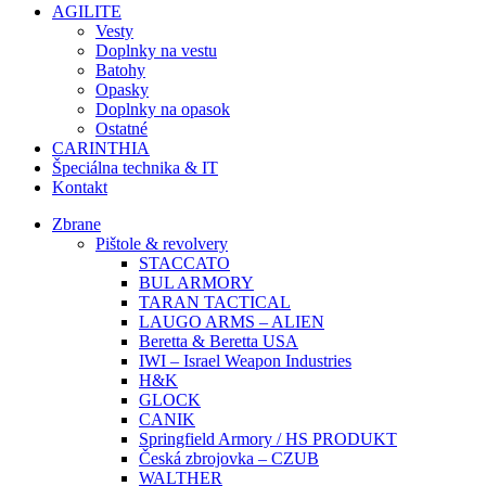
AGILITE
Vesty
Doplnky na vestu
Batohy
Opasky
Doplnky na opasok
Ostatné
CARINTHIA
Špeciálna technika & IT
Kontakt
Zbrane
Pištole & revolvery
STACCATO
BUL ARMORY
TARAN TACTICAL
LAUGO ARMS – ALIEN
Beretta & Beretta USA
IWI – Israel Weapon Industries
H&K
GLOCK
CANIK
Springfield Armory / HS PRODUKT
Česká zbrojovka – CZUB
WALTHER