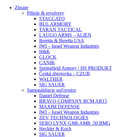
Preskočiť
Zbrane
na
Pištole & revolvery
obsah
STACCATO
BUL ARMORY
TARAN TACTICAL
LAUGO ARMS – ALIEN
Beretta & Beretta USA
IWI – Israel Weapon Industries
H&K
GLOCK
CANIK
Springfield Armory / HS PRODUKT
Česká zbrojovka – CZUB
WALTHER
SIG SAUER
Samonabíjacie guľovnice
Daniel Defense
BRAVO COMPANY BCM AR15
MAXIM DEFENSE
IWI – Israel Weapon Industries
ZEV TECHNOLOGIES
SERO LYNX GM6 AMR .50 BMG
Heckler & Koch
SIG SAUER