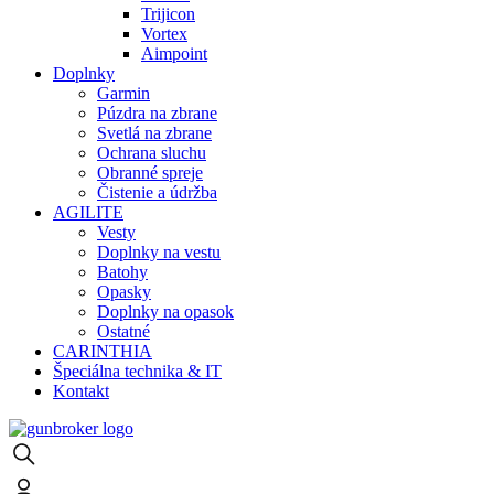
Trijicon
Vortex
Aimpoint
Doplnky
Garmin
Púzdra na zbrane
Svetlá na zbrane
Ochrana sluchu
Obranné spreje
Čistenie a údržba
AGILITE
Vesty
Doplnky na vestu
Batohy
Opasky
Doplnky na opasok
Ostatné
CARINTHIA
Špeciálna technika & IT
Kontakt