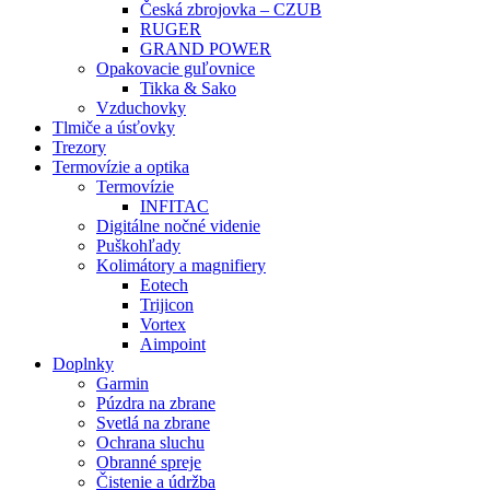
Česká zbrojovka – CZUB
RUGER
GRAND POWER
Opakovacie guľovnice
Tikka & Sako
Vzduchovky
Tlmiče a úsťovky
Trezory
Termovízie a optika
Termovízie
INFITAC
Digitálne nočné videnie
Puškohľady
Kolimátory a magnifiery
Eotech
Trijicon
Vortex
Aimpoint
Doplnky
Garmin
Púzdra na zbrane
Svetlá na zbrane
Ochrana sluchu
Obranné spreje
Čistenie a údržba