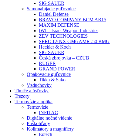
SIG SAUER
Samonabíjacie guľovnice
Daniel Defense
BRAVO COMPANY BCM AR15
MAXIM DEFENSE
IWI – Israel Weapon Industries
ZEV TECHNOLOGIES
SERO LYNX GM6 AMR .50 BMG
Heckler & Koch
SIG SAUER
Česká zbrojovka – CZUB
RUGER
GRAND POWER
Opakovacie guľovnice
Tikka & Sako
Vzduchovky
Tlmiče a úsťovky
Trezory
Termovízie a optika
Termovízie
INFITAC
Digitálne nočné videnie
Puškohľady
Kolimátory a magnifiery
Eotech