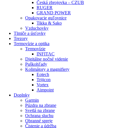
Česká zbrojovka – CZUB
RUGER
GRAND POWER
Opakovacie guľovnice
Tikka & Sako
Vzduchovky
Tlmiče a úsťovky
Trezory
Termovízie a optika
Termovízie
INFITAC
Digitálne nočné videnie
Puškohľady
Kolimátory a magnifiery
Eotech
Trijicon
Vortex
Aimpoint
Doplnky
Garmin
Púzdra na zbrane
Svetlá na zbrane
Ochrana sluchu
Obranné spreje
Čistenie a údržba