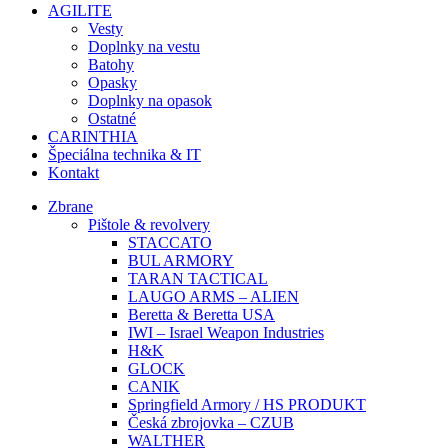
AGILITE
Vesty
Doplnky na vestu
Batohy
Opasky
Doplnky na opasok
Ostatné
CARINTHIA
Špeciálna technika & IT
Kontakt
Zbrane
Pištole & revolvery
STACCATO
BUL ARMORY
TARAN TACTICAL
LAUGO ARMS – ALIEN
Beretta & Beretta USA
IWI – Israel Weapon Industries
H&K
GLOCK
CANIK
Springfield Armory / HS PRODUKT
Česká zbrojovka – CZUB
WALTHER