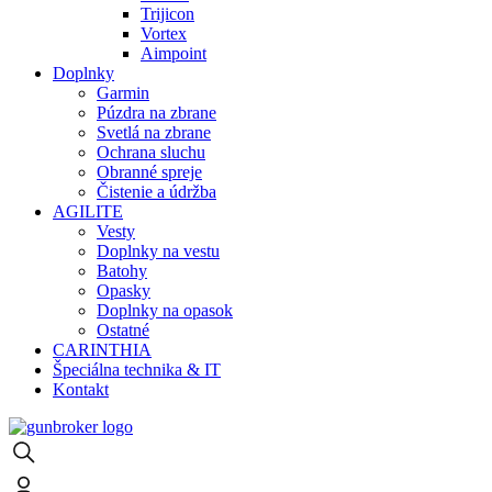
Trijicon
Vortex
Aimpoint
Doplnky
Garmin
Púzdra na zbrane
Svetlá na zbrane
Ochrana sluchu
Obranné spreje
Čistenie a údržba
AGILITE
Vesty
Doplnky na vestu
Batohy
Opasky
Doplnky na opasok
Ostatné
CARINTHIA
Špeciálna technika & IT
Kontakt