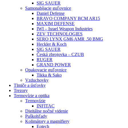
SIG SAUER
Samonabíjacie guľovnice
Daniel Defense
BRAVO COMPANY BCM AR15
MAXIM DEFENSE
IWI – Israel Weapon Industries
ZEV TECHNOLOGIES
SERO LYNX GM6 AMR .50 BMG
Heckler & Koch
SIG SAUER
Česká zbrojovka – CZUB
RUGER
GRAND POWER
Opakovacie guľovnice
Tikka & Sako
Vzduchovky
Tlmiče a úsťovky
Trezory
Termovízie a optika
Termovízie
INFITAC
Digitálne nočné videnie
Puškohľady
Kolimátory a magnifiery
Eotech