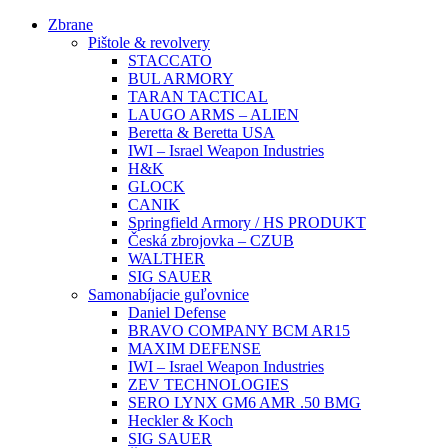
Preskočiť
Zbrane
na
Pištole & revolvery
obsah
STACCATO
BUL ARMORY
TARAN TACTICAL
LAUGO ARMS – ALIEN
Beretta & Beretta USA
IWI – Israel Weapon Industries
H&K
GLOCK
CANIK
Springfield Armory / HS PRODUKT
Česká zbrojovka – CZUB
WALTHER
SIG SAUER
Samonabíjacie guľovnice
Daniel Defense
BRAVO COMPANY BCM AR15
MAXIM DEFENSE
IWI – Israel Weapon Industries
ZEV TECHNOLOGIES
SERO LYNX GM6 AMR .50 BMG
Heckler & Koch
SIG SAUER