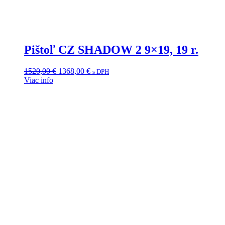
Pištoľ CZ SHADOW 2 9×19, 19 r.
Pôvodná
Aktuálna
1520,00
€
1368,00
€
s DPH
cena
cena
Viac info
bola:
je:
1520,00 €.
1368,00 €.