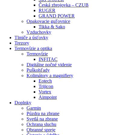
Česká zbrojovka – CZUB
RUGER
GRAND POWER
Opakovacie guľovnice
Tikka & Sako
Vzduchovky
Tlmiče a úsťovky
Trezory
Termovízie a optika
Termovízie
INFITAC
Digitálne nočné videnie
Puškohľady
Kolimátory a magnifiery
Eotech
Trijicon
Vortex
Aimpoint
Doplnky
Garmin
Púzdra na zbrane
Svetlá na zbrane
Ochrana sluchu
Obranné spreje