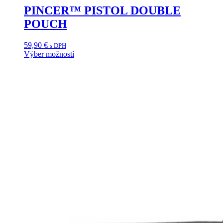
PINCER™ PISTOL DOUBLE
POUCH
59,90
€
s DPH
Výber možností
Tento
produkt
má
viacero
variantov.
Možnosti
si
môžete
vybrať
na
stránke
produktu.