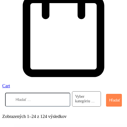
Cart
Vyber
Hľadať
kategóriu ...
Zoradené
Zobrazených 1–24 z 124 výsledkov
podľa
najnovších