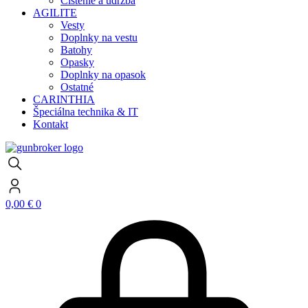
Čistenie a údržba
AGILITE
Vesty
Doplnky na vestu
Batohy
Opasky
Doplnky na opasok
Ostatné
CARINTHIA
Špeciálna technika & IT
Kontakt
0,00
€
0