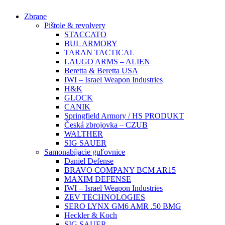
Preskočiť
Zbrane
na
Pištole & revolvery
obsah
STACCATO
BUL ARMORY
TARAN TACTICAL
LAUGO ARMS – ALIEN
Beretta & Beretta USA
IWI – Israel Weapon Industries
H&K
GLOCK
CANIK
Springfield Armory / HS PRODUKT
Česká zbrojovka – CZUB
WALTHER
SIG SAUER
Samonabíjacie guľovnice
Daniel Defense
BRAVO COMPANY BCM AR15
MAXIM DEFENSE
IWI – Israel Weapon Industries
ZEV TECHNOLOGIES
SERO LYNX GM6 AMR .50 BMG
Heckler & Koch
SIG SAUER