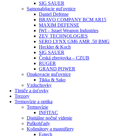
SIG SAUER
Samonabíjacie guľovnice
Daniel Defense
BRAVO COMPANY BCM AR15
MAXIM DEFENSE
IWI – Israel Weapon Industries
ZEV TECHNOLOGIES
SERO LYNX GM6 AMR .50 BMG
Heckler & Koch
SIG SAUER
Česká zbrojovka – CZUB
RUGER
GRAND POWER
Opakovacie guľovnice
Tikka & Sako
Vzduchovky
Tlmiče a úsťovky
Trezory
Termovízie a optika
Termovízie
INFITAC
Digitálne nočné videnie
Puškohľady
Kolimátory a magnifiery
Eotech