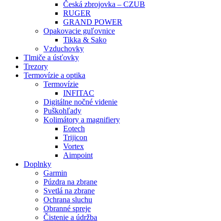
Česká zbrojovka – CZUB
RUGER
GRAND POWER
Opakovacie guľovnice
Tikka & Sako
Vzduchovky
Tlmiče a úsťovky
Trezory
Termovízie a optika
Termovízie
INFITAC
Digitálne nočné videnie
Puškohľady
Kolimátory a magnifiery
Eotech
Trijicon
Vortex
Aimpoint
Doplnky
Garmin
Púzdra na zbrane
Svetlá na zbrane
Ochrana sluchu
Obranné spreje
Čistenie a údržba