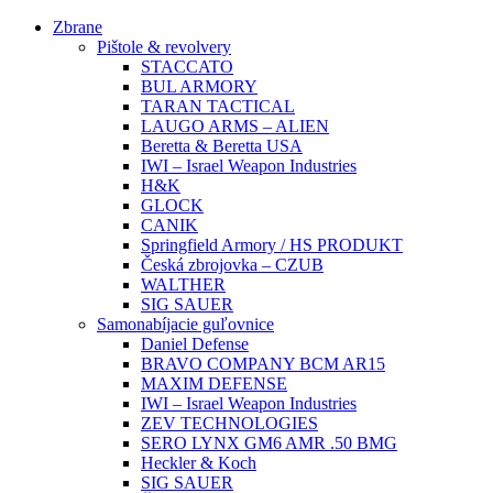
Preskočiť
Zbrane
na
Pištole & revolvery
obsah
STACCATO
BUL ARMORY
TARAN TACTICAL
LAUGO ARMS – ALIEN
Beretta & Beretta USA
IWI – Israel Weapon Industries
H&K
GLOCK
CANIK
Springfield Armory / HS PRODUKT
Česká zbrojovka – CZUB
WALTHER
SIG SAUER
Samonabíjacie guľovnice
Daniel Defense
BRAVO COMPANY BCM AR15
MAXIM DEFENSE
IWI – Israel Weapon Industries
ZEV TECHNOLOGIES
SERO LYNX GM6 AMR .50 BMG
Heckler & Koch
SIG SAUER