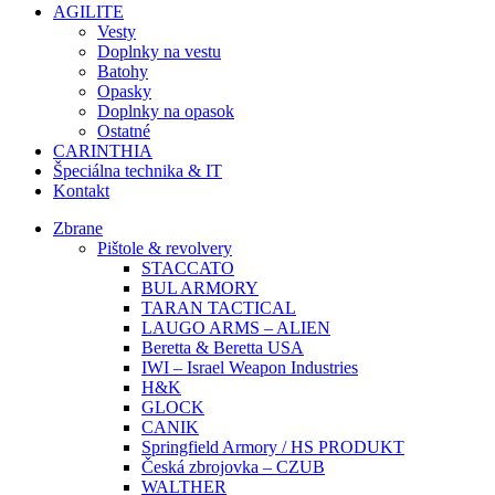
AGILITE
Vesty
Doplnky na vestu
Batohy
Opasky
Doplnky na opasok
Ostatné
CARINTHIA
Špeciálna technika & IT
Kontakt
Zbrane
Pištole & revolvery
STACCATO
BUL ARMORY
TARAN TACTICAL
LAUGO ARMS – ALIEN
Beretta & Beretta USA
IWI – Israel Weapon Industries
H&K
GLOCK
CANIK
Springfield Armory / HS PRODUKT
Česká zbrojovka – CZUB
WALTHER