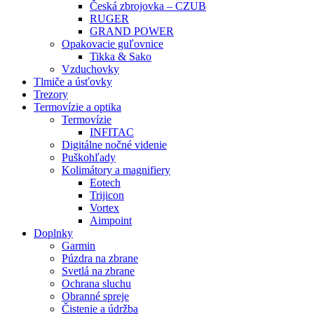
Česká zbrojovka – CZUB
RUGER
GRAND POWER
Opakovacie guľovnice
Tikka & Sako
Vzduchovky
Tlmiče a úsťovky
Trezory
Termovízie a optika
Termovízie
INFITAC
Digitálne nočné videnie
Puškohľady
Kolimátory a magnifiery
Eotech
Trijicon
Vortex
Aimpoint
Doplnky
Garmin
Púzdra na zbrane
Svetlá na zbrane
Ochrana sluchu
Obranné spreje
Čistenie a údržba