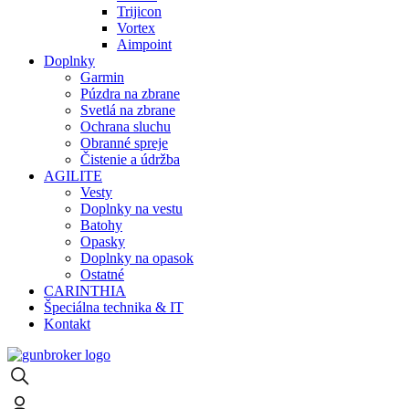
Trijicon
Vortex
Aimpoint
Doplnky
Garmin
Púzdra na zbrane
Svetlá na zbrane
Ochrana sluchu
Obranné spreje
Čistenie a údržba
AGILITE
Vesty
Doplnky na vestu
Batohy
Opasky
Doplnky na opasok
Ostatné
CARINTHIA
Špeciálna technika & IT
Kontakt