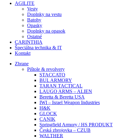
AGILITE
Vesty
Doplnky na vestu
Batohy
Opasky
Doplnky na opasok
Ostatné
CARINTHIA
Špeciálna technika & IT
Kontakt
Zbrane
Pištole & revolvery
STACCATO
BUL ARMORY
TARAN TACTICAL
LAUGO ARMS – ALIEN
Beretta & Beretta USA
IWI – Israel Weapon Industries
H&K
GLOCK
CANIK
Springfield Armory / HS PRODUKT
Česká zbrojovka – CZUB
WALTHER