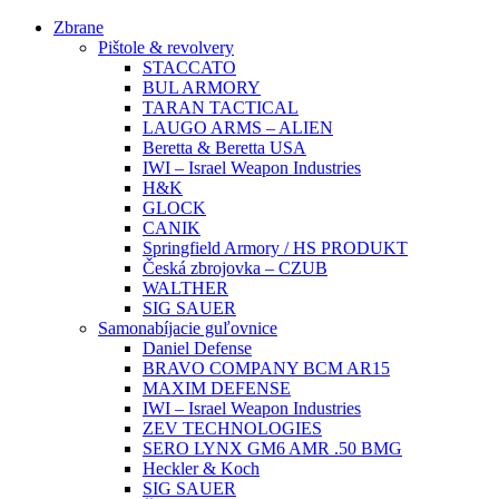
Preskočiť
Zbrane
na
Pištole & revolvery
obsah
STACCATO
BUL ARMORY
TARAN TACTICAL
LAUGO ARMS – ALIEN
Beretta & Beretta USA
IWI – Israel Weapon Industries
H&K
GLOCK
CANIK
Springfield Armory / HS PRODUKT
Česká zbrojovka – CZUB
WALTHER
SIG SAUER
Samonabíjacie guľovnice
Daniel Defense
BRAVO COMPANY BCM AR15
MAXIM DEFENSE
IWI – Israel Weapon Industries
ZEV TECHNOLOGIES
SERO LYNX GM6 AMR .50 BMG
Heckler & Koch
SIG SAUER