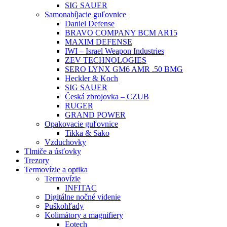
SIG SAUER
Samonabíjacie guľovnice
Daniel Defense
BRAVO COMPANY BCM AR15
MAXIM DEFENSE
IWI – Israel Weapon Industries
ZEV TECHNOLOGIES
SERO LYNX GM6 AMR .50 BMG
Heckler & Koch
SIG SAUER
Česká zbrojovka – CZUB
RUGER
GRAND POWER
Opakovacie guľovnice
Tikka & Sako
Vzduchovky
Tlmiče a úsťovky
Trezory
Termovízie a optika
Termovízie
INFITAC
Digitálne nočné videnie
Puškohľady
Kolimátory a magnifiery
Eotech