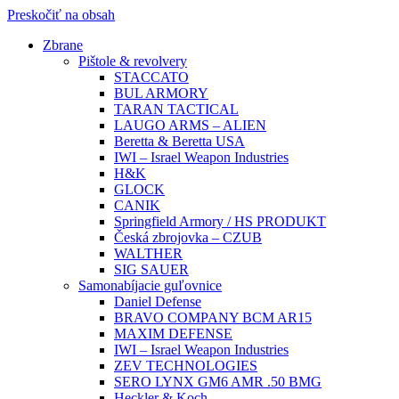
Preskočiť na obsah
Zbrane
Pištole & revolvery
STACCATO
BUL ARMORY
TARAN TACTICAL
LAUGO ARMS – ALIEN
Beretta & Beretta USA
IWI – Israel Weapon Industries
H&K
GLOCK
CANIK
Springfield Armory / HS PRODUKT
Česká zbrojovka – CZUB
WALTHER
SIG SAUER
Samonabíjacie guľovnice
Daniel Defense
BRAVO COMPANY BCM AR15
MAXIM DEFENSE
IWI – Israel Weapon Industries
ZEV TECHNOLOGIES
SERO LYNX GM6 AMR .50 BMG
Heckler & Koch