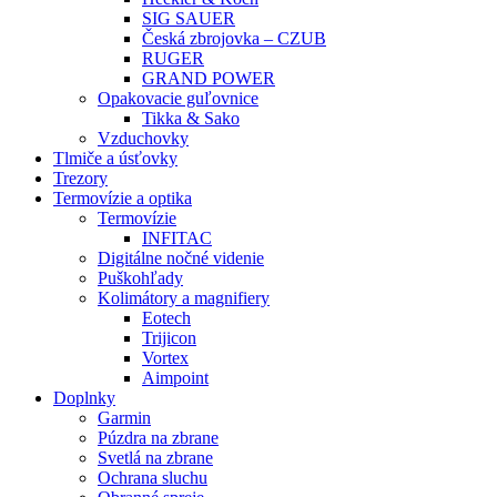
SIG SAUER
Česká zbrojovka – CZUB
RUGER
GRAND POWER
Opakovacie guľovnice
Tikka & Sako
Vzduchovky
Tlmiče a úsťovky
Trezory
Termovízie a optika
Termovízie
INFITAC
Digitálne nočné videnie
Puškohľady
Kolimátory a magnifiery
Eotech
Trijicon
Vortex
Aimpoint
Doplnky
Garmin
Púzdra na zbrane
Svetlá na zbrane
Ochrana sluchu