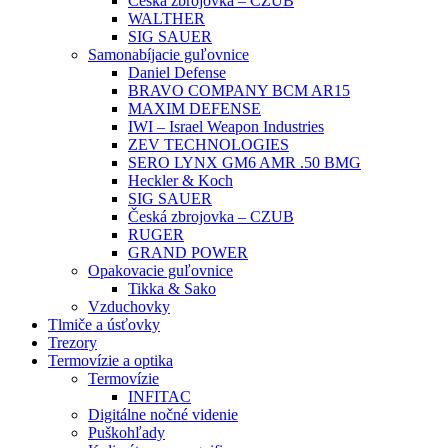
Česká zbrojovka – CZUB
WALTHER
SIG SAUER
Samonabíjacie guľovnice
Daniel Defense
BRAVO COMPANY BCM AR15
MAXIM DEFENSE
IWI – Israel Weapon Industries
ZEV TECHNOLOGIES
SERO LYNX GM6 AMR .50 BMG
Heckler & Koch
SIG SAUER
Česká zbrojovka – CZUB
RUGER
GRAND POWER
Opakovacie guľovnice
Tikka & Sako
Vzduchovky
Tlmiče a úsťovky
Trezory
Termovízie a optika
Termovízie
INFITAC
Digitálne nočné videnie
Puškohľady