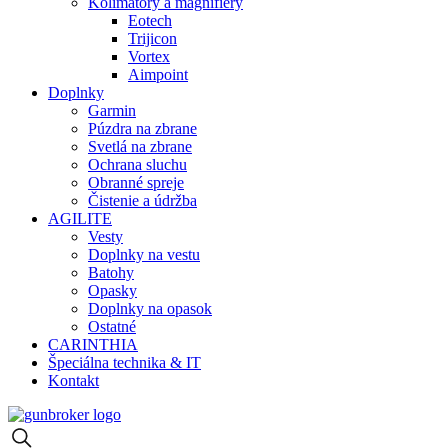
Kolimátory a magnifiery
Eotech
Trijicon
Vortex
Aimpoint
Doplnky
Garmin
Púzdra na zbrane
Svetlá na zbrane
Ochrana sluchu
Obranné spreje
Čistenie a údržba
AGILITE
Vesty
Doplnky na vestu
Batohy
Opasky
Doplnky na opasok
Ostatné
CARINTHIA
Špeciálna technika & IT
Kontakt