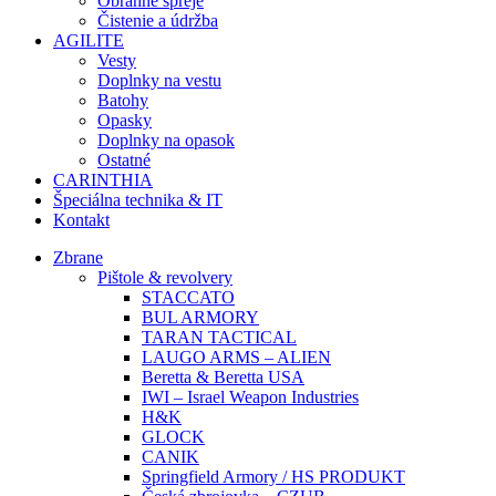
Obranné spreje
Čistenie a údržba
AGILITE
Vesty
Doplnky na vestu
Batohy
Opasky
Doplnky na opasok
Ostatné
CARINTHIA
Špeciálna technika & IT
Kontakt
Zbrane
Pištole & revolvery
STACCATO
BUL ARMORY
TARAN TACTICAL
LAUGO ARMS – ALIEN
Beretta & Beretta USA
IWI – Israel Weapon Industries
H&K
GLOCK
CANIK
Springfield Armory / HS PRODUKT