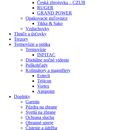
Česká zbrojovka – CZUB
RUGER
GRAND POWER
Opakovacie guľovnice
Tikka & Sako
Vzduchovky
Tlmiče a úsťovky
Trezory
Termovízie a optika
Termovízie
INFITAC
Digitálne nočné videnie
Puškohľady
Kolimátory a magnifiery
Eotech
Trijicon
Vortex
Aimpoint
Doplnky
Garmin
Púzdra na zbrane
Svetlá na zbrane
Ochrana sluchu
Obranné spreje
Čistenie a údržba