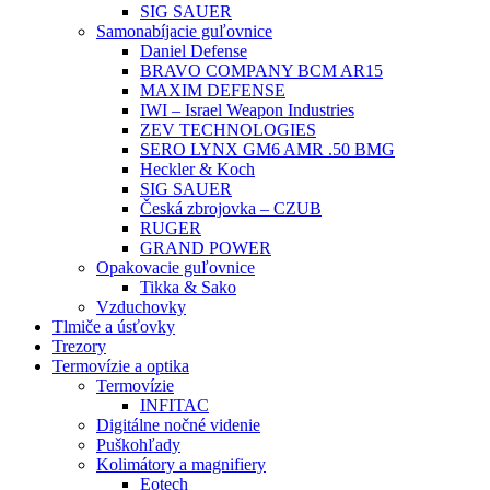
SIG SAUER
Samonabíjacie guľovnice
Daniel Defense
BRAVO COMPANY BCM AR15
MAXIM DEFENSE
IWI – Israel Weapon Industries
ZEV TECHNOLOGIES
SERO LYNX GM6 AMR .50 BMG
Heckler & Koch
SIG SAUER
Česká zbrojovka – CZUB
RUGER
GRAND POWER
Opakovacie guľovnice
Tikka & Sako
Vzduchovky
Tlmiče a úsťovky
Trezory
Termovízie a optika
Termovízie
INFITAC
Digitálne nočné videnie
Puškohľady
Kolimátory a magnifiery
Eotech