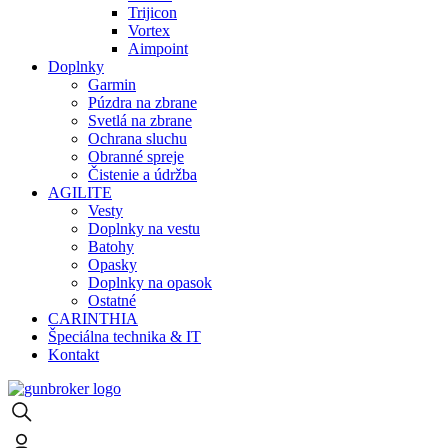
Trijicon
Vortex
Aimpoint
Doplnky
Garmin
Púzdra na zbrane
Svetlá na zbrane
Ochrana sluchu
Obranné spreje
Čistenie a údržba
AGILITE
Vesty
Doplnky na vestu
Batohy
Opasky
Doplnky na opasok
Ostatné
CARINTHIA
Špeciálna technika & IT
Kontakt