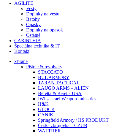
AGILITE
Vesty
Doplnky na vestu
Batohy
Opasky
Doplnky na opasok
Ostatné
CARINTHIA
Špeciálna technika & IT
Kontakt
Zbrane
Pištole & revolvery
STACCATO
BUL ARMORY
TARAN TACTICAL
LAUGO ARMS – ALIEN
Beretta & Beretta USA
IWI – Israel Weapon Industries
H&K
GLOCK
CANIK
Springfield Armory / HS PRODUKT
Česká zbrojovka – CZUB
WALTHER