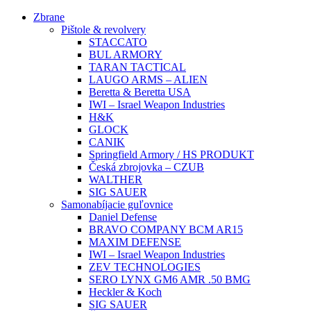
Preskočiť
Zbrane
na
Pištole & revolvery
obsah
STACCATO
BUL ARMORY
TARAN TACTICAL
LAUGO ARMS – ALIEN
Beretta & Beretta USA
IWI – Israel Weapon Industries
H&K
GLOCK
CANIK
Springfield Armory / HS PRODUKT
Česká zbrojovka – CZUB
WALTHER
SIG SAUER
Samonabíjacie guľovnice
Daniel Defense
BRAVO COMPANY BCM AR15
MAXIM DEFENSE
IWI – Israel Weapon Industries
ZEV TECHNOLOGIES
SERO LYNX GM6 AMR .50 BMG
Heckler & Koch
SIG SAUER