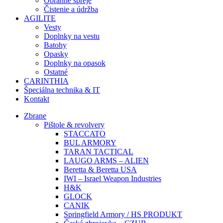
Obranné spreje
Čistenie a údržba
AGILITE
Vesty
Doplnky na vestu
Batohy
Opasky
Doplnky na opasok
Ostatné
CARINTHIA
Špeciálna technika & IT
Kontakt
Zbrane
Pištole & revolvery
STACCATO
BUL ARMORY
TARAN TACTICAL
LAUGO ARMS – ALIEN
Beretta & Beretta USA
IWI – Israel Weapon Industries
H&K
GLOCK
CANIK
Springfield Armory / HS PRODUKT