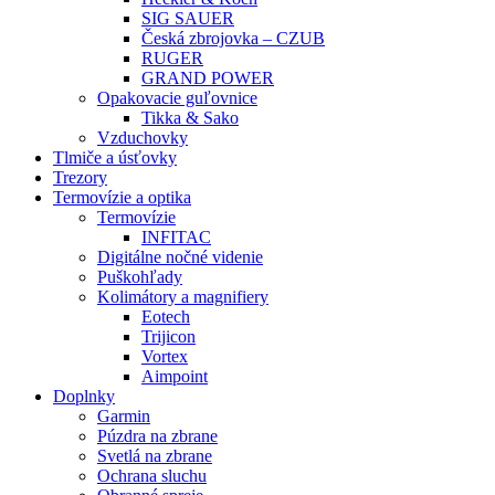
SIG SAUER
Česká zbrojovka – CZUB
RUGER
GRAND POWER
Opakovacie guľovnice
Tikka & Sako
Vzduchovky
Tlmiče a úsťovky
Trezory
Termovízie a optika
Termovízie
INFITAC
Digitálne nočné videnie
Puškohľady
Kolimátory a magnifiery
Eotech
Trijicon
Vortex
Aimpoint
Doplnky
Garmin
Púzdra na zbrane
Svetlá na zbrane
Ochrana sluchu