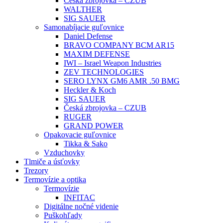
Česká zbrojovka – CZUB
WALTHER
SIG SAUER
Samonabíjacie guľovnice
Daniel Defense
BRAVO COMPANY BCM AR15
MAXIM DEFENSE
IWI – Israel Weapon Industries
ZEV TECHNOLOGIES
SERO LYNX GM6 AMR .50 BMG
Heckler & Koch
SIG SAUER
Česká zbrojovka – CZUB
RUGER
GRAND POWER
Opakovacie guľovnice
Tikka & Sako
Vzduchovky
Tlmiče a úsťovky
Trezory
Termovízie a optika
Termovízie
INFITAC
Digitálne nočné videnie
Puškohľady