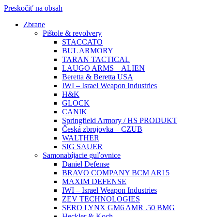
Preskočiť na obsah
Zbrane
Pištole & revolvery
STACCATO
BUL ARMORY
TARAN TACTICAL
LAUGO ARMS – ALIEN
Beretta & Beretta USA
IWI – Israel Weapon Industries
H&K
GLOCK
CANIK
Springfield Armory / HS PRODUKT
Česká zbrojovka – CZUB
WALTHER
SIG SAUER
Samonabíjacie guľovnice
Daniel Defense
BRAVO COMPANY BCM AR15
MAXIM DEFENSE
IWI – Israel Weapon Industries
ZEV TECHNOLOGIES
SERO LYNX GM6 AMR .50 BMG
Heckler & Koch