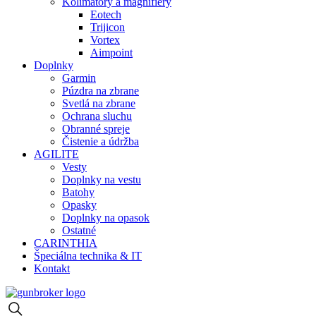
Kolimátory a magnifiery
Eotech
Trijicon
Vortex
Aimpoint
Doplnky
Garmin
Púzdra na zbrane
Svetlá na zbrane
Ochrana sluchu
Obranné spreje
Čistenie a údržba
AGILITE
Vesty
Doplnky na vestu
Batohy
Opasky
Doplnky na opasok
Ostatné
CARINTHIA
Špeciálna technika & IT
Kontakt