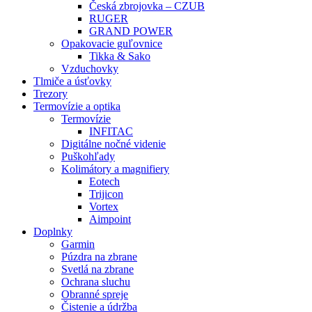
Česká zbrojovka – CZUB
RUGER
GRAND POWER
Opakovacie guľovnice
Tikka & Sako
Vzduchovky
Tlmiče a úsťovky
Trezory
Termovízie a optika
Termovízie
INFITAC
Digitálne nočné videnie
Puškohľady
Kolimátory a magnifiery
Eotech
Trijicon
Vortex
Aimpoint
Doplnky
Garmin
Púzdra na zbrane
Svetlá na zbrane
Ochrana sluchu
Obranné spreje
Čistenie a údržba