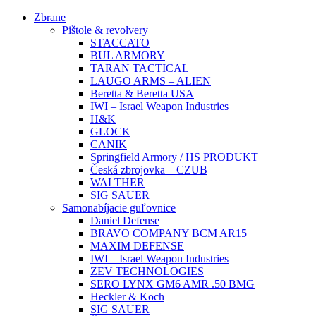
Preskočiť
Zbrane
na
Pištole & revolvery
obsah
STACCATO
BUL ARMORY
TARAN TACTICAL
LAUGO ARMS – ALIEN
Beretta & Beretta USA
IWI – Israel Weapon Industries
H&K
GLOCK
CANIK
Springfield Armory / HS PRODUKT
Česká zbrojovka – CZUB
WALTHER
SIG SAUER
Samonabíjacie guľovnice
Daniel Defense
BRAVO COMPANY BCM AR15
MAXIM DEFENSE
IWI – Israel Weapon Industries
ZEV TECHNOLOGIES
SERO LYNX GM6 AMR .50 BMG
Heckler & Koch
SIG SAUER