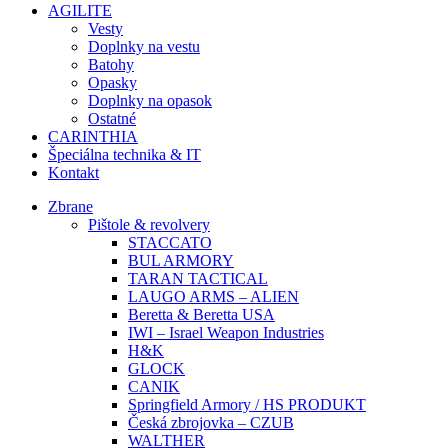
AGILITE
Vesty
Doplnky na vestu
Batohy
Opasky
Doplnky na opasok
Ostatné
CARINTHIA
Špeciálna technika & IT
Kontakt
Zbrane
Pištole & revolvery
STACCATO
BUL ARMORY
TARAN TACTICAL
LAUGO ARMS – ALIEN
Beretta & Beretta USA
IWI – Israel Weapon Industries
H&K
GLOCK
CANIK
Springfield Armory / HS PRODUKT
Česká zbrojovka – CZUB
WALTHER