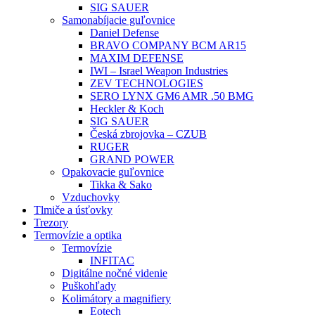
SIG SAUER
Samonabíjacie guľovnice
Daniel Defense
BRAVO COMPANY BCM AR15
MAXIM DEFENSE
IWI – Israel Weapon Industries
ZEV TECHNOLOGIES
SERO LYNX GM6 AMR .50 BMG
Heckler & Koch
SIG SAUER
Česká zbrojovka – CZUB
RUGER
GRAND POWER
Opakovacie guľovnice
Tikka & Sako
Vzduchovky
Tlmiče a úsťovky
Trezory
Termovízie a optika
Termovízie
INFITAC
Digitálne nočné videnie
Puškohľady
Kolimátory a magnifiery
Eotech