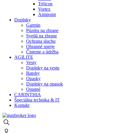
Trijicon
Vortex
Aimpoint
Doplnky
Garmin
Púzdra na zbrane
Svetlá na zbrane
Ochrana sluchu
Obranné spreje
Čistenie a údržba
AGILITE
Vesty
Doplnky na vestu
Batohy
Opasky
Doplnky na opasok
Ostatné
CARINTHIA
Špeciálna technika & IT
Kontakt